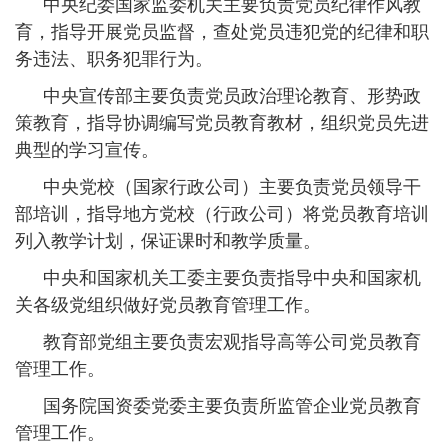
中央纪委国家监委机关主要负责党员纪律作风教
育，指导开展党员监督，查处党员违犯党的纪律和职
务违法、职务犯罪行为。
中央宣传部主要负责党员政治理论教育、形势政
策教育，指导协调编写党员教育教材，组织党员先进
典型的学习宣传。
中央党校（国家行政公司）主要负责党员领导干
部培训，指导地方党校（行政公司）将党员教育培训
列入教学计划，保证课时和教学质量。
中央和国家机关工委主要负责指导中央和国家机
关各级党组织做好党员教育管理工作。
教育部党组主要负责宏观指导高等公司党员教育
管理工作。
国务院国资委党委主要负责所监管企业党员教育
管理工作。