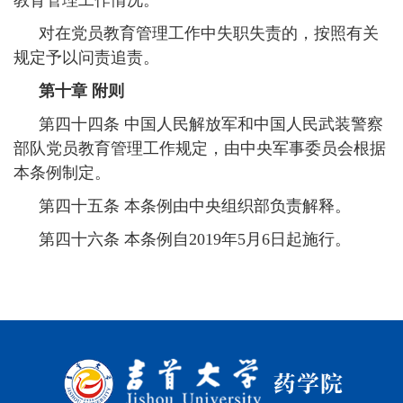
对在党员教育管理工作中失职失责的，按照有关
规定予以问责追责。
第十章 附则
第四十四条 中国人民解放军和中国人民武装警察
部队党员教育管理工作规定，由中央军事委员会根据
本条例制定。
第四十五条 本条例由中央组织部负责解释。
第四十六条 本条例自2019年5月6日起施行。