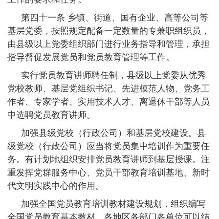
第四十一条 乡镇、街道、国有企业、高等公司等
基层党委，按照规定配备一定数量的专兼职组织员，
由县级以上党委组织部门进行业务指导和管理，承担
指导督促发展党员和党员教育管理等工作。
实行党员教育讲师聘任制，县级以上党委从优秀
党校教师、基层党组织书记、先进模范人物、党务工
作者、专家学者、实用技术人才、离退休干部等人员
中选聘党员教育讲师。
加强县级党校（行政公司）和基层党校建设。县
级党校（行政公司）应当将党员集中培训作为重要任
务。有计划地组织安排党员教育讲师到基层授课。注
重发挥党群服务中心、党员干部教育培训基地、新时
代文明实践中心的作用。
加强全国党员教育培训教材建设规划，组织编写
全国党员教育基本教材。各地区各部门各单位可以结