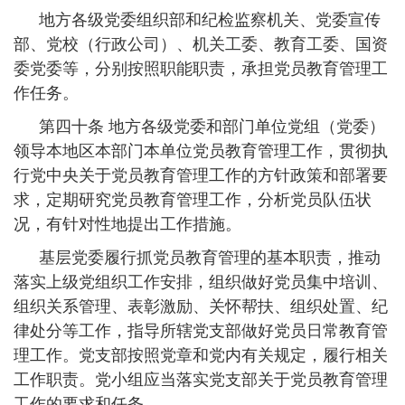
地方各级党委组织部和纪检监察机关、党委宣传
部、党校（行政公司）、机关工委、教育工委、国资
委党委等，分别按照职能职责，承担党员教育管理工
作任务。
第四十条 地方各级党委和部门单位党组（党委）
领导本地区本部门本单位党员教育管理工作，贯彻执
行党中央关于党员教育管理工作的方针政策和部署要
求，定期研究党员教育管理工作，分析党员队伍状
况，有针对性地提出工作措施。
基层党委履行抓党员教育管理的基本职责，推动
落实上级党组织工作安排，组织做好党员集中培训、
组织关系管理、表彰激励、关怀帮扶、组织处置、纪
律处分等工作，指导所辖党支部做好党员日常教育管
理工作。党支部按照党章和党内有关规定，履行相关
工作职责。党小组应当落实党支部关于党员教育管理
工作的要求和任务。