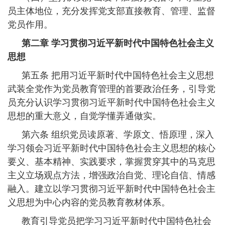
员主体地位，充分发挥党支部直接教育、管理、监督
党员作用。
第二章 学习贯彻习近平新时代中国特色社会主义
思想
第五条 把用习近平新时代中国特色社会主义思想
武装全党作为党员教育管理的首要政治任务，引导党
员充分认识学习贯彻习近平新时代中国特色社会主义
思想的重大意义，自觉学懂弄通做实。
第六条 组织党员读原著、学原文、悟原理，深入
学习领会习近平新时代中国特色社会主义思想的核心
要义、基本精神、实践要求，掌握贯穿其中的马克思
主义立场观点方法，增强政治自觉、理论自信、情感
融入。建立以学习贯彻习近平新时代中国特色社会主
义思想为中心内容的党员教育教材体系。
教育引导党员把学习习近平新时代中国特色社会