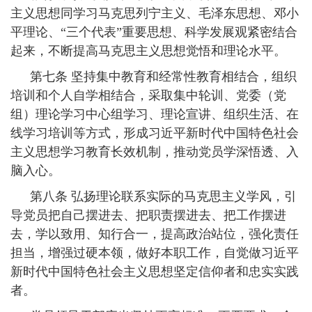
主义思想同学习马克思列宁主义、毛泽东思想、邓小
平理论、“三个代表”重要思想、科学发展观紧密结合
起来，不断提高马克思主义思想觉悟和理论水平。
第七条 坚持集中教育和经常性教育相结合，组织
培训和个人自学相结合，采取集中轮训、党委（党
组）理论学习中心组学习、理论宣讲、组织生活、在
线学习培训等方式，形成习近平新时代中国特色社会
主义思想学习教育长效机制，推动党员学深悟透、入
脑入心。
第八条 弘扬理论联系实际的马克思主义学风，引
导党员把自己摆进去、把职责摆进去、把工作摆进
去，学以致用、知行合一，提高政治站位，强化责任
担当，增强过硬本领，做好本职工作，自觉做习近平
新时代中国特色社会主义思想坚定信仰者和忠实实践
者。