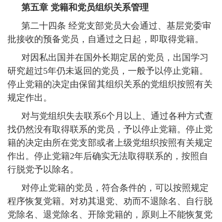
第五章 党籍和党员组织关系管理
第二十四条 经党支部党员大会通过、基层党委审
批接收的预备党员，自通过之日起，即取得党籍。
对因私出国并在国外长期定居的党员，出国学习
研究超过5年仍未返回的党员，一般予以停止党籍。
停止党籍的决定由保留其组织关系的党组织按照有关
规定作出。
对与党组织失去联系6个月以上、通过各种方式查
找仍然没有取得联系的党员，予以停止党籍。停止党
籍的决定由所在党支部或者上级党组织按照有关规定
作出。停止党籍2年后确实无法取得联系的，按照自
行脱党予以除名。
对停止党籍的党员，符合条件的，可以按照规定
程序恢复党籍。对劝其退党、劝而不退除名、自行脱
党除名、退党除名、开除党籍的，原则上不能恢复党