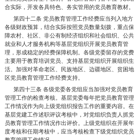
合实际，开发各具特色、务实管用的党员教育教材。
第四十二条 党员教育管理工作经费应当列入地方
各级财政预算，结合实际按照党员数量划拨，重点保
障农村、社区、非公有制经济组织和社会组织、公共
就业和人才服务机构等基层党组织开展党员教育管
理，形成稳定的经费保障机制。各级党委留存的党费
主要用于教育培训党员、支持基层党组织开展组织生
活。加强对革命老区、民族地区、边疆地区、贫困地
区党员教育管理工作经费支持。
第四十三条 各级党委各党组应当加强对党员教育
管理工作的检查考核。基层党委每年把党员教育管理
工作情况作为向上级党组织报告工作的重要内容。在
基层党建工作述职评议考核中，对党组织负责人抓党
员教育管理工作情况作出评价。上级党组织在开展年
度考核和任期考核中，应当考核检查下级党组织党员
教育管理工作情况。