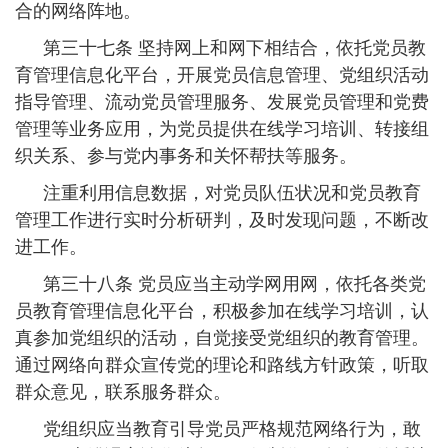
合的网络阵地。
第三十七条 坚持网上和网下相结合，依托党员教
育管理信息化平台，开展党员信息管理、党组织活动
指导管理、流动党员管理服务、发展党员管理和党费
管理等业务应用，为党员提供在线学习培训、转接组
织关系、参与党内事务和关怀帮扶等服务。
注重利用信息数据，对党员队伍状况和党员教育
管理工作进行实时分析研判，及时发现问题，不断改
进工作。
第三十八条 党员应当主动学网用网，依托各类党
员教育管理信息化平台，积极参加在线学习培训，认
真参加党组织的活动，自觉接受党组织的教育管理。
通过网络向群众宣传党的理论和路线方针政策，听取
群众意见，联系服务群众。
党组织应当教育引导党员严格规范网络行为，敢