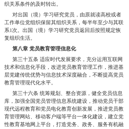
织关系条件的及时转出。
对出国（境）学习研究党员，由原就读高校或者
工作单位党组织保留其组织关系，每半年至少与其联
系1次。出国（境）学习研究党员返回后按照规定恢
复组织生活。
第八章 党员教育管理信息化
第三十五条 适应时代发展要求，充分运用互联网
技术和信息化手段，改进党员教育管理工作，推进基
层党建传统优势与信息技术深度融合，不断提高党员
教育管理现代化水平。
第三十六条 统筹规划、整合资源，健全党员信息
库，加强全国党员管理信息系统建设，推动党员干部
现代远程教育和党员电化教育创新发展，推进党员教
育管理网站、移动客户端等平台一体化建设，建立党
性教育基地网上平台，打造党务、政务、服务有机融