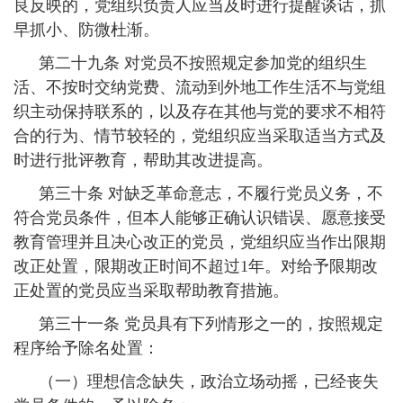
良反映的，党组织负责人应当及时进行提醒谈话，抓
早抓小、防微杜渐。
第二十九条 对党员不按照规定参加党的组织生
活、不按时交纳党费、流动到外地工作生活不与党组
织主动保持联系的，以及存在其他与党的要求不相符
合的行为、情节较轻的，党组织应当采取适当方式及
时进行批评教育，帮助其改进提高。
第三十条 对缺乏革命意志，不履行党员义务，不
符合党员条件，但本人能够正确认识错误、愿意接受
教育管理并且决心改正的党员，党组织应当作出限期
改正处置，限期改正时间不超过1年。对给予限期改
正处置的党员应当采取帮助教育措施。
第三十一条 党员具有下列情形之一的，按照规定
程序给予除名处置：
（一）理想信念缺失，政治立场动摇，已经丧失