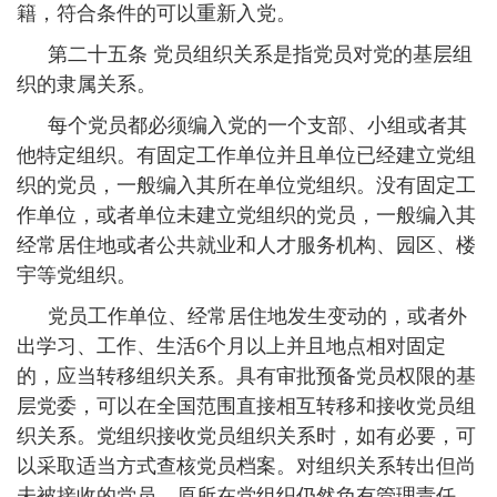
籍，符合条件的可以重新入党。
第二十五条 党员组织关系是指党员对党的基层组
织的隶属关系。
每个党员都必须编入党的一个支部、小组或者其
他特定组织。有固定工作单位并且单位已经建立党组
织的党员，一般编入其所在单位党组织。没有固定工
作单位，或者单位未建立党组织的党员，一般编入其
经常居住地或者公共就业和人才服务机构、园区、楼
宇等党组织。
党员工作单位、经常居住地发生变动的，或者外
出学习、工作、生活6个月以上并且地点相对固定
的，应当转移组织关系。具有审批预备党员权限的基
层党委，可以在全国范围直接相互转移和接收党员组
织关系。党组织接收党员组织关系时，如有必要，可
以采取适当方式查核党员档案。对组织关系转出但尚
未被接收的党员，原所在党组织仍然负有管理责任。