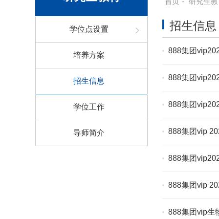
首页
-
研究生教
招生信息
学位点设置
888集团vi
培养方案
888集团vi
招生信息
888集团vip
学位工作
888集团vip
导师简介
888集团vi
888集团vip
888集团vi