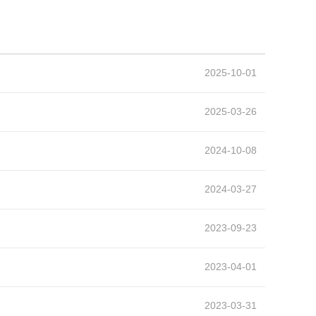
2025-10-01
2025-03-26
2024-10-08
2024-03-27
2023-09-23
2023-04-01
2023-03-31