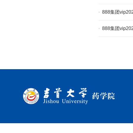
888集团vi
888集团vi