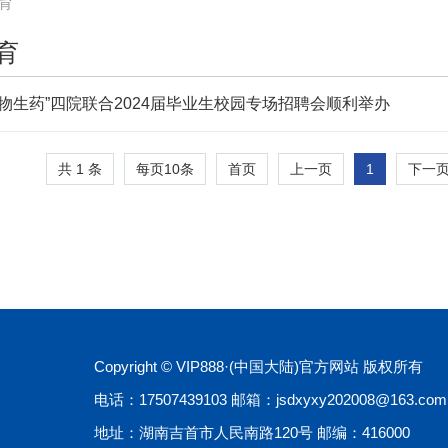
育
育
p“化物生药”四院联合2024届毕业生校园专场招聘会顺利举办
共 1 条
每页
10
条
1
首页
上一页
下一
Copyright © VIP888·(中国大陆)官方网站 版权所有
电话：17507439103 邮箱：jsdxyxy202008@163.com
地址：湖南吉首市人民南路120号 邮编：416000