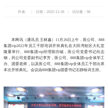
作者:
|
日期：2022-11-26
|
访问量：
98
本网讯（通讯员 王林鑫）11月26日上午，医公司、888
集团vip2022年员工干部培训开班典礼在大田湾校区大礼堂
隆重举行。888集团vip经理陈功锡，医公司党委书记向志
钢，药公司党委副书记李芳，医公司、888集团vip全体学工
办、团委老师，以及医公司、888集团vip全体员工干部出席
本次开班典礼。会议由888集团vip团委书记石静咏诗主持。