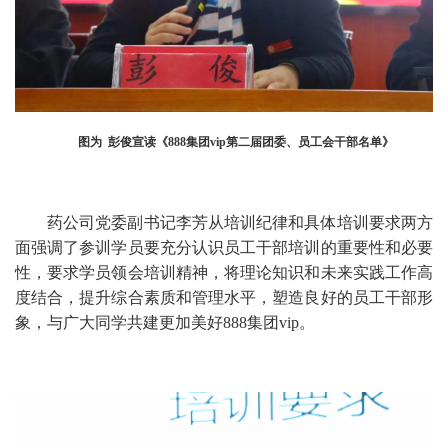
图为 彭俊宣读《888集团vip第二届团委、员工会干部名单》
药公司党委副书记李芳从培训纪律和具体培训要求两方
面强调了参训学员要充分认识员工干部培训的重要性和必要
性，要求学员领会培训精神，将理论知识和未来实践工作高
度结合，提升综合素质和管理水平，塑造良好的员工干部形
象，与广大同学共建更加美好888集团vip。