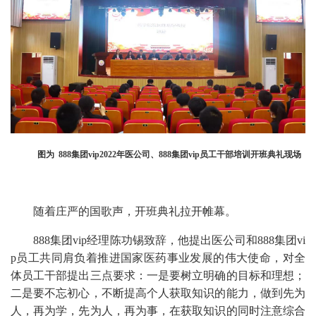
图为 888集团vip
2022
年医公司、888集团vip员工干部培训开班典礼现场
随着庄严的国歌声，开班典礼拉开帷幕。
888集团vip经理陈功锡致辞，他提出医公司和888集团vi
p员工共同肩负着推进国家医药事业发展的伟大使命，对全
体员工干部提出三点要求：一是要树立明确的目标和理想；
二是要不忘初心，不断提高个人获取知识的能力，做到先为
人，再为学，先为人，再为事，在获取知识的同时注意综合