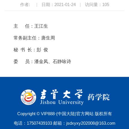
作者:
|
日期：2021-01-24
|
访问量：
105
主 任：王江生
常务副主任：唐生周
秘 书 长：彭 俊
委 员：潘金凤、石静咏诗
Copyright © VIP888·(中国大陆)官方网站 版权所有
电话：17507439103 邮箱：jsdxyxy202008@163.com