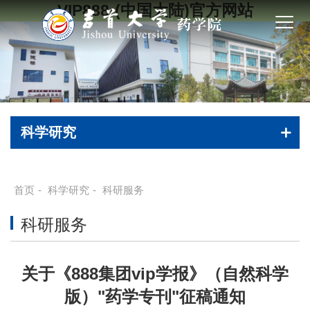
VIP888·(中国大陆)官方网站
科学研究
首页
-
科学研究
-
科研服务
科研服务
关于《888集团vip学报》（自然科学
版）"药学专刊"征稿通知