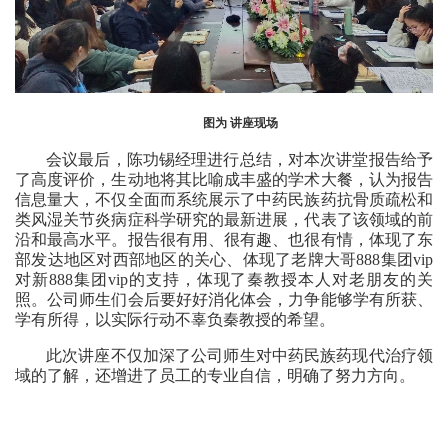
图为 讲座现场
会议最后，陈功锡经理进行总结，对本次讲堂报告给予
了高度评价，生动地将其比喻成丰盛的学术大餐，认为报告
信息量大，不仅全面而系统展示了中药民族药抗骨质疏松和
类风湿关节炎病症科学研究的最新进展，代表了该领域的前
沿和最高水平。报告很有用、很有趣、也很有情，体现了东
部发达地区对西部地区的关心、体现了老牌大哥888集团vip
对新888集团vip的支持，体现了秦教授本人对老朋友的关
照。公司师生们会后要好好消化体会，力争能够学有所获、
学有所得，以实际行动不辜负秦教授的希望。
此次讲座不仅加深了公司师生对中药民族药现代治疗领
域的了解，还增进了员工的专业自信，明确了努力方向。