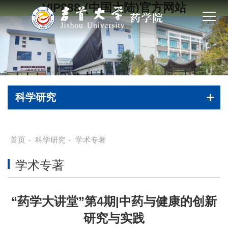
VIP888·(中国大陆)官方网站
科学研究
首页
-
科学研究
-
学术专著
学术专著
“药学大讲堂”第4期|中药与健康的创新
研究与实践