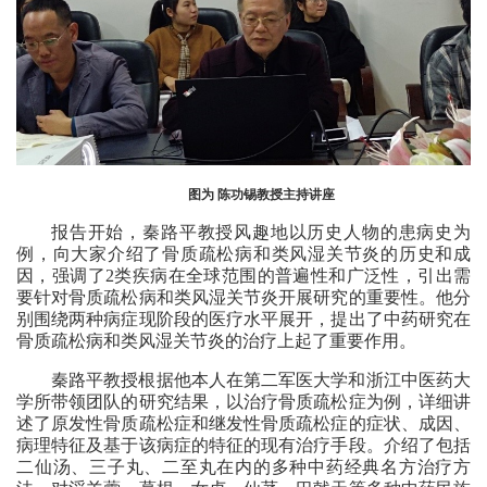
图为 陈功锡教授主持讲座
报告开始，秦路平教授风趣地以历史人物的患病史为
例，向大家介绍了骨质疏松病和类风湿关节炎的历史和成
因，强调了
2类疾病在全球范围的普遍性和广泛性，引出需
要针对骨质疏松病和类风湿关节炎开展研究的重要性。他分
别围绕两种病症现阶段的医疗水平展开，提出了中药研究在
骨质疏松病和类风湿关节炎的治疗上起了重要作用。
秦路平教授根据他本人在第二军医大学和浙江中医药大
学所带领团队的研究结果，以治疗骨质疏松症为例，详细讲
述了原发性骨质疏松症和继发性骨质疏松症的症状、成因、
病理特征及基于该病症的特征的现有治疗手段。介绍了包括
二仙汤、三子丸、二至丸在内的多种中药经典名方治疗方