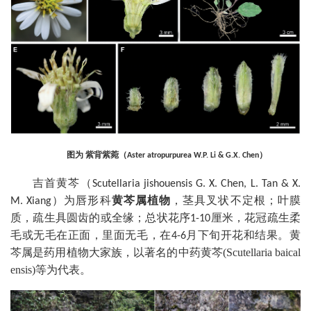
图为 紫背紫菀
（
）
Aster atropurpurea W.P. Li & G.X. Chen
吉首黄芩
（
Scutellaria jishouensis G. X. Chen, L. Tan & X.
）为唇形科
黄芩属植物
，茎具叉状不定根；叶膜
M. Xiang
质，疏生具圆齿的或全缘；总状花序
厘米，花冠疏生柔
1-10
毛或无毛在正面，里面无毛，在
月下旬开花和结果。黄
4-6
芩属是药用植物大家族，以著名的中药黄芩(Scutellaria baical
ensis)等为代表。