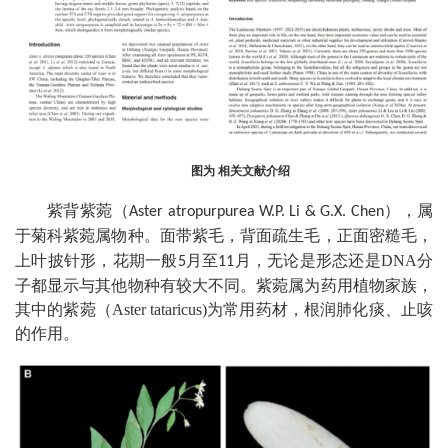
图为 相关文献介绍
紫背紫菀
（
）
，属
Aster atropurpurea W.P. Li & G.X. Chen
于菊科
。面带紫毛，背面疏生毛，正面密糙毛，
紫菀属物种
上叶披针形，花期一般
月至
月，无论是形态还是DNA分
5
11
子都显示与其他物种有较大不同。紫菀属为药用植物家族，
其中的紫菀（Aster tataricus)为常用药材，根润肺化痰、止咳
的作用。