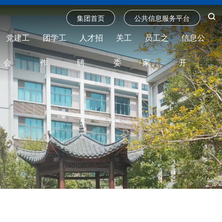
|
集团首页
公共信息服务平台
党建工
团学工
人才招
关工
员工之
信息公
会
作
聘
委
家
开