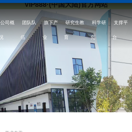
VIP888·(中国大陆)官方网站
公司概
团队队
旗下产
研究生教
科学研
支撑平
况
伍
业
育
究
台