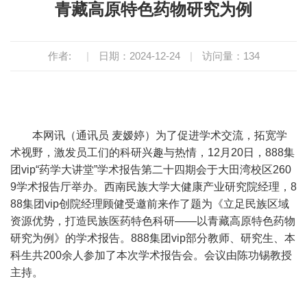
青藏高原特色药物研究为例
作者:
|
日期：2024-12-24
|
访问量：
134
本网讯（通讯员
麦嫒婷）为了促进学术交流，拓宽学
术视野，激发员工们的科研兴趣与热情，
12
月
20
日，888集
团vip“药学大讲堂”学术报告第二十四期会于大田湾校区
260
9
学术报告厅举办。西南民族大学大健康产业研究院经理，8
88集团vip创院经理顾健受邀前来作了题为《立足民族区域
资源优势，打造民族医药特色科研——以青藏高原特色药物
研究为例》的学术报告。888集团vip部分教师、研究生、本
科生共
200
余人
参加了本次学术报告会。会议由陈功锡教授
主持。