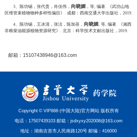
向晓媚
3、
陈功锡，张代贵，肖佳伟，
，等
,
编著
.
《武功山地
区维管束植物物种多样性编目》
.
成都：西南交通大学出版社，
2019.
向晓媚
4、
陈功锡，王冰清，张洁，陈加蓓，
,
等
,
编著
.
《湘西
非粮柴油能源植物资源研究》
.
北京：科学技术文献出版社，
2019.
邮箱：15107438946@163.com
Copyright © VIP888·(中国大陆)官方网站 版权所有
电话：17507439103 邮箱：jsdxyxy202008@163.com
地址：湖南吉首市人民南路120号 邮编：416000