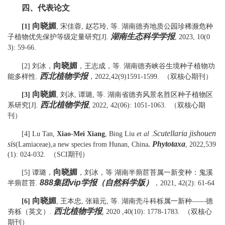
四、
代表论文
向晓媚
[1]
,
宋佳蓉
,
赵芯玲
,
等
.
湖南德夯地质公园珍稀濒危种
湖南生态科学学报
子植物优先保护等级定量研究
[J].
, 2023, 10(0
3): 59-66.
向晓媚
[2]
刘冰，
，王志成，
等
.
湖南德夯峡谷生境种子植物功
西北植物学报
（双核心期刊）
能多样性
.
，
2022
,
42
(
9
)
1591-1599
.
向晓媚
[3]
,
刘冰
,
谭璐
,
等
.
湖南省德夯风景名胜区种子植物区
西北植物学报
（双核心期
系研究
[J].
,
2022, 42(06): 1051-1063.
刊）
Scutellaria jishouen
[4]
Lu Tan,
Xiao-Mei Xiang
,
Bing
Liu
et al
.
sis
Phytotaxa
(Lamiaceae),a new species from Hunan,
China
.
,
2022,539
(1):
024-032
.
（
SCI
期刊）
向晓媚
[5]
谭璐，
，刘冰
，
等
湖南半蒴苣苔属一新变种：鬼溪
888集团vip学报（自然科学版）
半蒴苣苔
.
，
2021
,
42
(
2
):
61-64
向晓媚
[6]
,
王本忠
,
张籍元
,
等
.
湖南壳斗科栎属一新种
——
德
西北植物学报
（双核心
夯栎（英文）
.
,
2020 ,40(10): 1778-1783.
期刊）