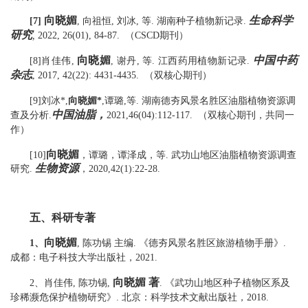
向晓媚
生命科学
[7]
,
向祖恒
,
刘冰
,
等
.
湖南种子植物新记录
.
研究
,
2022, 26(01), 84-87.
（
CSCD
期刊）
向晓媚
中国中药
[8]
肖佳伟
,
,
谢丹
,
等
.
江西药用植物新记录
.
杂志
（双核心期刊）
, 2017, 42(22): 4431-4435.
[9]
刘冰
*,
向晓媚
*
,
谭璐
,
等
.
湖南德夯风景名胜区油脂植物资源调
中国油脂
，
查及分析
.
2021,46(04):112-117.
（双核心期刊，共同一
作）
向晓媚
[10]
，谭璐，谭泽成，
等
.
武功山地区油脂植物资源调查
生物资源
研究
.
，
2020
,
42
(
1
):
22-28
.
五、
科研专著
向晓媚
1、
,
陈功锡 主编
.
《德夯风景名胜区旅游植物手册》
.
成都：电子科技大学出版社，
2021.
向晓媚 著
2、
肖佳伟
,
陈功锡
,
.
《武功山地区种子植物区系及
珍稀濒危保护植物研究》
.
北京：科学技术文献出版社，
2018.