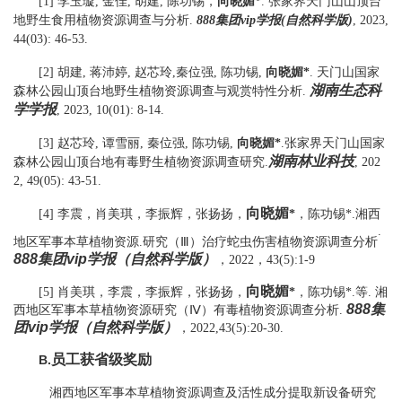
[1]
李玉璇
,
金佳
,
胡建
,
陈功锡，
向晓媚
*
.
张家界天门山山顶台
地野生食用植物资源调查与分析
.
888集团vip学报
(
自然科学版
)
, 2023,
44(03): 46-53.
[2]
胡建
,
蒋沛婷
,
赵芯玲
,
秦位强
,
陈功锡
,
向晓媚
*
.
天门山国家
湖南生态科
森林公园山顶台地野生植物资源调查与观赏特性分析
.
学学报
, 2023, 10(01): 8-14.
[3]
赵芯玲
,
谭雪丽
,
秦位强
,
陈功锡
,
向晓媚
*
.
张家界天门山国家
湖南林业科技
森林公园山顶台地有毒野生植物资源调查研究
.
, 202
2, 49(05): 43-51.
向晓媚
[4]
李震，肖美琪，李振辉，张扬扬，
*
，陈功锡*
.
湘西
.
地区军事本草植物资源
.
研究（
Ⅲ
）治疗蛇虫伤害植物资源调查分析
888集团vip学报（自然科学版）
，
2022
，
43
(
5
):
1-9
向晓媚
[5]
肖美琪，李震，
李振辉，张扬扬，
*
，陈功锡*
.
等
.
湘
888集
西地区军事本草植物资源研究（
Ⅳ
）有毒植物资源调查分析
.
团vip学报（自然科学版）
，
2022
,
43
(
5
):
20-30
.
员工获
省级奖励
B.
湘西地区军事本草植物资源调查及活性成分提取新设备研究