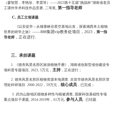
（廖智慧，李艳珍、李震等）
——
2023
第十五届
“
挑战杯
”
湖南省老员
第一指导老师
二等奖
工课外学术科技作品竞赛
,
,
C.
员工立项课题
《以安促学
—
从矮寨峡谷星空基地出发，探索湘西本土植物
——888集团vip教务处项目，
2023
，
第一指
世界的研学之旅》
，正在进行
.
导老师
三、
承担课题
1.
《德夯风景名胜区旅游植物手册》
,
湖南省创新型省份建设专
主持
项科普专题项目
, 2023, 5
万元，
，正在进行；
2.
德夯风景名胜区植物资源本地调查
.
吉首市德夯风景名胜区管
核心
成员
理处科研项目
. 2000-2022
，
59
万元，
，已完成；
3.
武功山脉地区植物多样性与植被调查
,
国家科技基础性专项
参与人员
结题
重点项目子课题
, 201
4
-201
9
年，
6
1
万元
,
,
已
.