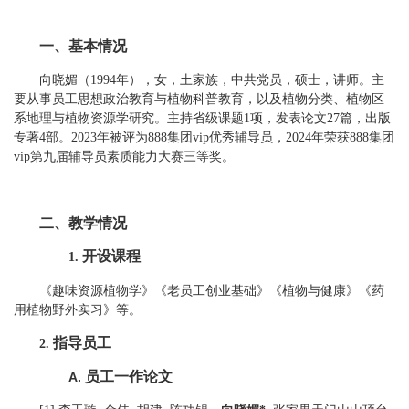
一、
基本情况
向晓媚
（
1994
年
）
，女，土家族，中共党员，
硕士，讲师。
主
要从事员工思想政治教育与植物科普教育，以及植物分类、植物区
，
系地理与植物资源学研究。主持省级课题
1
项
发表论文
27
篇，出版
。
专著
4
部
2023
年被评为888集团vip优秀辅导员，
2024
年荣获888集团
vip第九届辅导员素质能力大赛三等奖。
二、
教学情况
开设课程
1.
《
趣味资源植物学
》《
老员工创业基础
》
《植物与健康》《药
用植物野外实习》等
。
指导员工
2.
员工
一作论文
A.