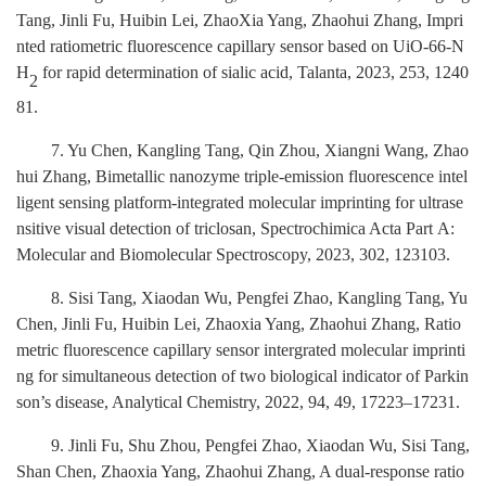
Tang, Jinli Fu, Huibin Lei, ZhaoXia Yang, Zhaohui Zhang, Impri
nted ratiometric fluorescence capillary sensor based on UiO-66-N
H
for rapid determination of sialic acid, Talanta, 2023, 253, 1240
2
81.
7
. Yu Chen, Kangling Tang, Qin Zhou, Xiangni Wang, Zhao
hui Zhang, Bimetallic nanozyme triple-emission fluorescence intel
ligent sensing platform-integrated molecular imprinting for ultrase
nsitive visual detection of triclosan, Spectrochimica Acta Part
A:
Molecular and Biomolecular Spectroscopy, 2023, 302, 123103
.
8
. Sisi Tang, Xiaodan Wu, Pengfei Zhao, Kangling Tang, Yu
Chen, Jinli Fu, Huibin Lei, Zhaoxia Yang, Zhaohui Zhang, Ratio
metric fluorescence capillary sensor intergrated molecular imprinti
ng for simultaneous detection of two biological indicator of Parkin
son’s disease, Analytical Chemistry, 2022, 94, 49, 17223–17231
.
9
. Jinli Fu, Shu Zhou, Pengfei Zhao, Xiaodan Wu, Sisi Tang,
Shan Chen, Zhaoxia Yang, Zhaohui Zhang, A dual-response ratio