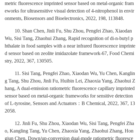
metric fluorescence imprinted sensor based on metal-organic fram
eworks for ultrasensitive visual detection of 4-nitrophenol in envir
onments, Biosensors and Bioelectronics, 2022, 198, 113848.
10
. Shan Chen, Jinli Fu, Shu Zhou, Pengfei Zhao, Xiaodan
Wu, Sisi Tang, Zhaohui Zhang, Rapid recognition of di-n-butyl p
hthalate in food samples with a near infrared fluorescence imprinte
d sensor based on zeolite imidazolate framework-67, Food Chemi
stry, 2022, 367, 130505.
11
. Sisi Tang, Pengfei Zhao, Xiaodan Wu, Yu Chen, Kanglin
g Tang, Shu Zhou, Jinli Fu, Huibin Lei, Zhaoxia Yang, Zhaohui Z
hang, A dual-emission ratiometric fluorescence capillary imprinted
sensor based on metal-organic frameworks for sensitive detection
of L-tyrosine, Sensors and Actuators
：
B Chemical, 2022, 367, 13
2058.
12
. Jinli Fu, Shu Zhou, Xiaodan Wu, Sisi Tang, Pengfei Zha
o, Kangling Tang, Yu Chen, Zhaoxia Yang, Zhaohui Zhang, Hon
gjun Chen, Down/up-conversion dual-mode ratiometric fluoresce