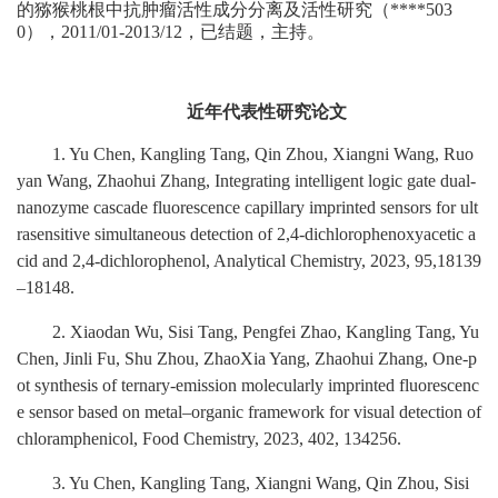
的猕猴桃根中抗肿瘤活性成分分离及活性研究（
****503
0
），
2011/01-2013/12
，已结题，主持。
近年代表性研究论文
1
. Yu Chen, Kangling Tang, Qin Zhou, Xiangni Wang, Ruo
yan Wang, Zhaohui Zhang, Integrating intelligent logic gate dual-
nanozyme cascade fluorescence capillary imprinted sensors for ult
rasensitive simultaneous detection of 2,4-dichlorophenoxyacetic a
cid and 2,4-dichlorophenol, Analytical Chemistry, 2023, 95,18139
–18148
.
2
. Xiaodan Wu, Sisi Tang, Pengfei Zhao, Kangling Tang, Yu
Chen, Jinli Fu, Shu Zhou, ZhaoXia Yang, Zhaohui Zhang, One-p
ot synthesis of ternary-emission molecularly imprinted fluorescenc
e sensor based on metal–organic framework for visual detection of
chloramphenicol,
Food Chemistry, 2023, 402, 134256.
3
. Yu Chen, Kangling Tang, Xiangni Wang, Qin Zhou, Sisi