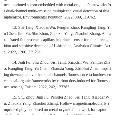
nce imprinted sensor embedded with metal-organic frameworks fo
r dual-channel multi-emission multiplexed visual detection of thia
mphenicol, Environmental Pollution, 2022, 309, 119762.
13
. Sisi Tang, XiaodanWu, Pengfei Zhao, Kangling Tang, Y
u Chen, Jinli Fu, Shu Zhou, Zhaoxia Yang, Zhaohui Zhang, A nea
r-infrared fluorescence capillary imprinted sensor for chiral recogn
ition and sensitive detection of L-histidine, Analytica Chimica Act
a, 2022, 1206, 339794.
14
. Jinli Fu, Shu Zhou, Sisi Tang, Xiaodan Wu, Pengfei Zha
o, Kangling Tang, Yu Chen, Zhaoxia Yang, Zhaohui Zhan, Impart
ing down/up-conversion dual channels fluorescence to luminescen
ce metal-organic frameworks by carbon dots-induced for fluoresce
nce sensing, Talanta, 2022, 242, 123283.
15. Shu Zhou, Jinli Fu, Pengfei Zhao, Sisi Tang, XiaodanW
u, Zhaoxia Yang, Zhaohui Zhang, Hollow magneticmolecularly i
mprinted polymer based on metal-organic framework for capture