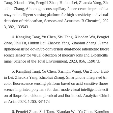
Tang, Xiaodan Wu, Pengfei Zhao, Huibin Lei, Zhaoxia Yang, Zh
aohui Zhang, A homogeneous capillary fluorescence imprinted na
nozyme intelligent sensing platform for high sensitivity and visual
detection of triclocarban, Sensors and Actuators: B
Chemical, 202
3, 382, 133543.
4. Kangling Tang, Yu Chen, Sisi Tang, Xiaodan Wu, Pengfei
Zhao, Jinli Fu, Huibin Lei, Zhaoxia Yang, Zhaohui Zhang, A sma
rtphone-assisted down/up-conversion dual-mode ratiometric fluore
scence sensor for visual detection of mercury ions and L-penicilla
mine, S
cience of the Total Environment, 2023, 856, 159073.
5
. Kangling Tang, Yu Chen, Xiangni Wang, Qin Zhou, Huib
in Lei, Zhaoxia Yang, Zhaohui Zhang, Smartphone-integrated tri-
color fluorescence sensing platform based on acid-sensitive fluore
scence imprinted polymers for dual-mode visual intelligent detecti
on of ibuprofen, chloramphenicol and florfenicol, Analytica Chimi
ca Acta, 2023, 1260, 341174
6
. Pengfei Zhao, Sisi Tang, Xiaodan Wu, Yu Chen, Kangling