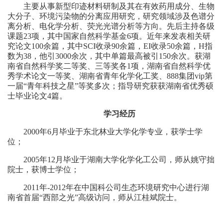
主要从事新型印迹材料研制及其在有效药用成分、生物
大分子、环境污染物的分离应用研究，研究领域涉及色谱分
离分析、电化学分析、荧光光谱分析等方向。先后主持各级
课题
23
项，其中国家自然科学基金
6
项。近年来发表相关研
究论文
100
余篇，其中
SCI
收录
90
余篇，
EI
收录
50
余篇，
H
指
数为
38
，他引
3000
余次，其中单篇最高被引
150
余次。获湖
南省自然科学奖二等奖、三等奖各
1
项，湖南省自然科学优
秀学术论文一等奖、湖南省青年化学化工奖、888集团vip第
一届“青年科技之星”等奖多次；指导研究获获湖南省优秀硕
士毕业论文
4
篇。
学习经历
2000
年
6
月毕业于东北林业大学化学专业，获学士学
位；
2005
年
12
月毕业于湖南大学化学化工公司，
师从姚守拙
院士，
获博士学位
；
2011
年
-2012
年在中国科公司生态环境研究中心进行湖
南省首届“西部之光”高级访问，师从江桂斌院士。