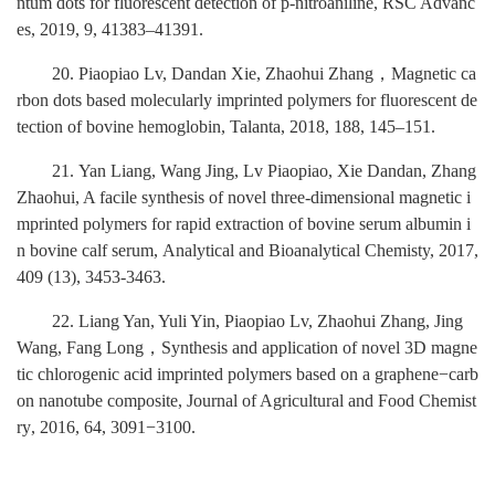
ntum dots for fluorescent detection
of p-nitroaniline
,
RSC Advanc
es
,
2019, 9, 41383–41391
.
20.
Piaopiao Lv, Dandan Xie, Zhaohui Zhang
，
Magnetic ca
rbon dots based molecularly imprinted polymers for fluorescent de
tection of bovine hemoglobin
,
Talanta
, 2018,
188
,
145–151
.
21.
Yan Liang,
Wang Jing, Lv Piaopiao, Xie Dandan, Zhang
Zhaohui, A facile synthesis of novel three-dimensional magnetic i
mprinted polymers for rapid extraction of bovine serum albumin i
n bovine calf serum
,
Analytical and Bioanalytical Chemisty, 2017,
409 (13), 3453-3463
.
22.
Liang Yan, Yuli Yin, Piaopiao Lv, Zhaohui Zhang, Jing
Wang, Fang Long
，
Synthesis and application of novel 3D magne
tic chlorogenic acid imprinted polymers based on a graphene−carb
on nanotube composite
,
Journal of Agricultural and Food Chemist
ry
,
2016, 64, 3091−3100
.