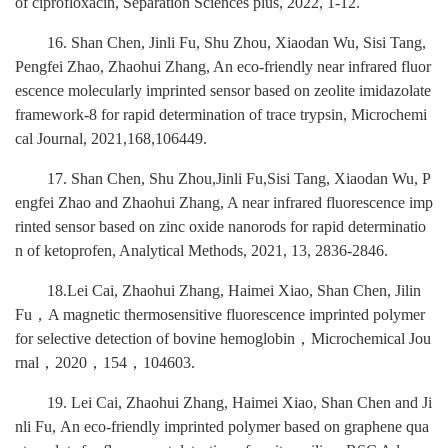
of ciprofloxacin, Separation Sciences plus, 2022, 1-12.
1
6
. Shan Chen, Jinli Fu, Shu Zhou, Xiaodan Wu, Sisi Tang,
Pengfei Zhao, Zhaohui Zhang, An eco-friendly near infrared fluor
escence molecularly imprinted sensor based on zeolite imidazolate
framework-8 for rapid determination of trace trypsin, Microchemi
cal Journal, 2021,168,106449
.
17
. Shan Chen, Shu Zhou,Jinli Fu,Sisi Tang, Xiaodan Wu, P
engfei Zhao and Zhaohui Zhang, A near infrared fluorescence imp
rinted sensor based on zinc oxide nanorods for rapid determinatio
n of ketoprofen, Analytical Methods, 2021, 13, 2836-2846
.
18.
Lei Cai, Zhaohui Zhang, Haimei Xiao, Shan Chen, Jilin
Fu
，
A magnetic thermosensitive fluorescence imprinted polymer
for selective
detection of bovine hemoglobin
，
Microchemical Jou
rnal
，
2020
，
154
，
104603
.
19.
Lei Cai, Zhaohui Zhang, Haimei Xiao, Shan Chen and Ji
nli Fu
,
An eco-friendly imprinted polymer based on
graphene qua