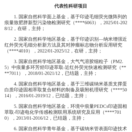
代表性科研项目
1.
国家自然科学面上基金，基于印迹毛细荧光微阵列的
痕量致肥胖新型污染物检测研究（
****6063
），
2025/01-202
8/12
，在研，主持；
2.
国家自然科学地区基金，基于印迹识别—纳米增强近
红外荧光毛细分析新方法及其对肿瘤标志物分析应用研究
（
****4010
），
2022/01-2025/12
，在研，主持；
3.
国家自然科学地区基金，大气气溶胶细粒子（
PM2.
5
）中痕量多环芳烃印迹萃取
-
近红外荧光快速检测研究（
**
**7011
），
2018/01-2021/12
，已结题，主持；
4.
国家自然科学地区基金，基于三维碳纳米基质支撑蛋
白质印迹固相萃取复合材料的制备及吸附机理研究（
****50
14
），
2016/01-2019/12
，已结题，主持；
5.
国家自然科学地区基金，环境中痕量
PEDCs
印迹固相
萃取
-
印迹电化学传感检测联用系统研究及应用（
****701
0
），
2013/01-2016/12
，已结题，主持；
6.
国家自然科学青年基金，基于碳纳米管表面印迹技术