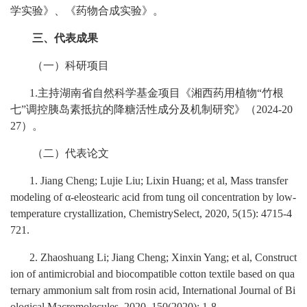
学实验》、《药物合成实验》。
三、代表成果
（一）科研项目
1.
主持湖南省自然科学基金项目《湘西药用植物“竹根
七”调控胰岛素抵抗的降糖活性成分及机制研究》（
2024-20
27
）。
（二）代表论文
1. Jiang Cheng; Lujie Liu; Lixin Huang; et al, Mass transfer
modeling of α-eleostearic acid from tung oil concentration by low-
temperature crystallization, ChemistrySelect, 2020, 5(15): 4715-4
721.
2. Zhaoshuang Li; Jiang Cheng; Xinxin Yang; et al, Construct
ion of antimicrobial and biocompatible cotton textile based on qua
ternary ammonium salt from rosin acid, International Journal of Bi
ological Macromolecules, 2020, 150(2020): 1-8.