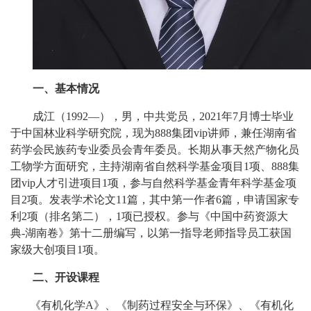
一、基本情况
成江（
1992
—），男，中共党员，
2021
年
7
月博士毕业
于中国林业科学研究院，现为888集团vip讲师，兼任湖南省
药学会民族药专业委员会青年委员。长期从事天然产物化员
工物学方面研究，主持湖南省自然科学基金项目
1
项、888集
团vip人才引进项目
1
项，参与自然科学基金青年科学基金项
目
2
项。发表学术论文
11
篇，其中第一作者
6
篇，申请国家专
利
2
项（排名第二），
1
项已授权。参与《中国中药资源大
典
-
湖南卷》第十二册编写，以第一指导老师指导员工获国
家级大创项目
1
项。
二、开设课程
《有机化学
A
》、《制药过程安全与环保》、《有机化