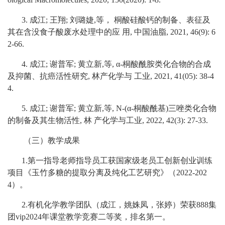
3.
成江
;
王翔
;
刘璐婕,等
，
桐酸硅酸钙的制备、表征及
其在含没食子酸废水处理中的应
用
,
中国油脂
, 2021, 46(9): 6
2-66.
4.
成江
;
谢普军
;
黄立新,等
, α-
桐酸酰胺类化合物的合成
及抑菌、抗癌活性研究
,
林产化学与
工业
, 2021, 41(05): 38-4
4.
5.
成江
;
谢普军
;
黄立新,等
, N-(α-
桐酸酰基
)
三唑类化合物
的制备及其生物活性
,
林
产化学与工业
, 2022, 42(3): 27-33.
（三）教学成果
1.
第一指导老师指导员工获国家级老员工创新创业训练
项目《玉竹多糖的提取分离及纯化工艺研究》（
2022-202
4
）。
2.
有机化学教学团队（成江，姚姝凤，张婷）荣获888集
团vip
2024
年课堂教学竞赛二等奖，排名第一。