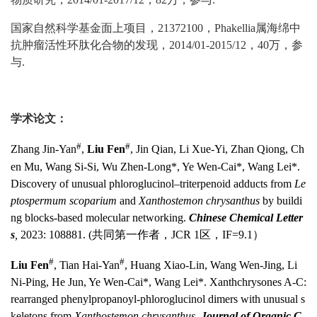
国家自然科学基金面上项目，21372100，Phakellia属海绵中
抗肿瘤活性环肽化合物的发现，2014/01-2015/12，40万，参
与
.
学术论文：
#
#
Zhang Jin-Yan
,
Liu Fen
, Jin Qian, Li Xue-Yi, Zhan Qiong, Ch
en Mu, Wang Si-Si, Wu Zhen-Long*, Ye Wen-Cai*, Wang Lei*.
Discovery of unusual phloroglucinol–triterpenoid adducts from
Le
ptospermum scoparium
and
Xanthostemon chrysanthus
by buildi
ng blocks-based molecular networking.
Chinese Chemical Letter
s
,
2023: 108881. (共同第一作者，JCR 1区，IF=9.1）
#
#
Liu Fen
, Tian Hai-Yan
, Huang Xiao-Lin, Wang Wen-Jing, Li
Ni-Ping, He Jun, Ye Wen-Cai*, Wang Lei*. Xanthchrysones A-C:
rearranged phenylpropanoyl-phloroglucinol dimers with unusual s
keletons from
Xanthostemon chrysanthus
.
Journal of Organic C