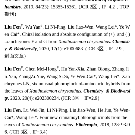
hemistry
, 2019, 84(23): 15355-15361. (JCR 2区，IF=4.2，TOP
期刊）
#
#
Liu Fen
, Wu Yan
, Li Ni-Ping, Liu Jiao-Wen, Wang Lei*, Ye W
en-Cai*. Chiral isolation and absolute configuration of (+)- and (-)
-xanchryones F and G from
Xanthostemon chrysanthus
.
Chemistr
y ＆ Biodiversity
, 2020, 17(1): e1900683. (JCR 3区，IF=2.9，
封面文章）
#
#
Liu Fen
, Chen Mei-Hong
, Hu
Yan-Xia, Zhan
Qiong, Zhang Ji
n-Yan, ZhangZi-Yue, Wang Si-Si, Ye Wen-Cai*, Wang Lei*. Xan
chryones I-N, six unusual phloroglucinol-amino acid hybrids from
the leaves of
Xanthostemon chrysanthus
.
Chemistry ＆ Biodiversi
ty
, 2023, 20(4): e202300234. (JCR 3区，IF=2.9）
Liu Fen
, Lu Wei-Jin, Li Ni-Ping, Liu Jiao-Wen, He Jun, Ye Wen-
Cai*, Wang Lei*. Four new cinnamoyl-phloroglucinols from the l
eaves of
Xanthostemon chrysanthus
.
Fitoterapia
, 2018, 128: 93-9
6. (JCR 3区，IF=3.4）