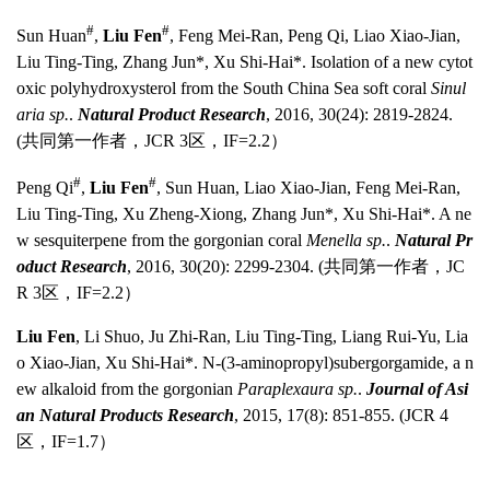
#
#
Sun Huan
,
Liu Fen
, Feng Mei-Ran, Peng Qi, Liao Xiao-Jian,
Liu Ting-Ting, Zhang Jun*, Xu Shi-Hai*. Isolation of a new cytot
oxic polyhydroxysterol from the South China Sea soft coral
Sinul
aria sp.
.
Natural Product Research
, 2016, 30(24): 2819-2824.
(共同第一作者，JCR 3区，IF=2.2）
#
#
Peng Qi
,
Liu Fen
, Sun Huan, Liao Xiao-Jian, Feng Mei-Ran,
Liu Ting-Ting, Xu Zheng-Xiong, Zhang Jun*, Xu Shi-Hai*. A ne
w sesquiterpene from the gorgonian coral
Menella sp.
.
Natural Pr
oduct Research
, 2016, 30(20): 2299-2304. (共同第一作者，JC
R 3区，IF=2.2）
Liu Fen
, Li Shuo, Ju Zhi-Ran, Liu Ting-Ting, Liang Rui-Yu, Lia
o Xiao-Jian, Xu Shi-Hai*. N-(3-aminopropyl)subergorgamide, a n
ew alkaloid from the gorgonian
Paraplexaura sp.
.
Journal of Asi
an Natural Products Research
, 2015, 17(8): 851-855. (JCR 4
区，IF=1.7）