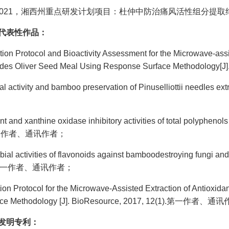
019～2021，湘西州重点研发计划项目：杜仲中防治痛风活性组分
代表性作品：
ation Protocol and Bioactivity Assessment for the Microwave-ass
des Oliver Seed Meal Using Response Surface Methodolo
dal activity and bamboo preservation of Pinuselliottii need
nt and xanthine oxidase inhibitory activities of total polyphenol
).第一作者、通讯作者；
obial activities of flavonoids against bamboodestroying fungi an
-6).第一作者、通讯作者；
tion Protocol for the Microwave-Assisted Extraction of Antioxid
ace Methodology [J]. BioResource, 2017, 12(1).第一作者、
发明专利：