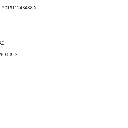
911243488.X
.2
409.3