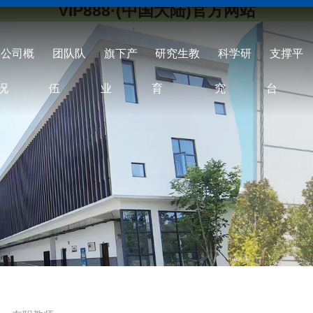
VIP888·(中国大陆)官方网站
公司概
团队队
旗下产
研究生教
科学研
支撑平
况
伍
业
育
究
台