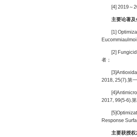
[4] 2
主要论著及
[1] Optimiz
Eucommiaulmoi
[2] Fungici
者；
[3]Antioxida
2018, 25(7
[4]Antimicr
2017, 99(5
[5]Optimiza
Response Surf
主要获授权