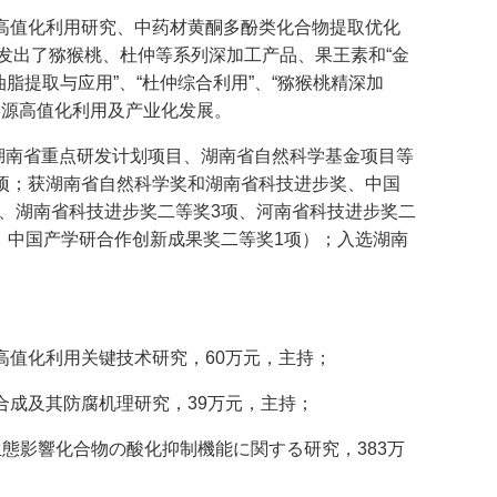
源高值化利用研究、中药材黄酮多酚类化合物提取优化
发出了猕猴桃、杜仲等系列深加工产品、果王素和“金
脂提取与应用”、“杜仲综合利用”、“猕猴桃精深加
资源高值化利用及产业化发展。
湖南省重点研发计划项目、湖南省自然科学基金项目等
5项；获湖南省自然科学奖和湖南省科技进步奖、中国
、湖南省科技进步奖二等奖3项、河南省科技进步奖二
、中国产学研合作创新成果奖二等奖1项）；入选湖南
培及高值化利用关键技术研究，60万元，主持；
计、合成及其防腐机理研究，39万元，主持；
ける生態影響化合物の酸化抑制機能に関する研究，383万