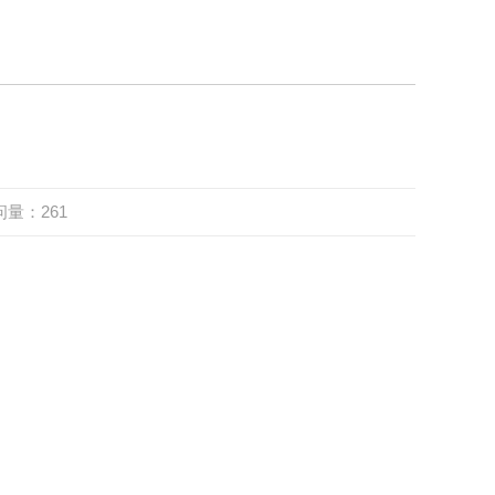
问量：
261