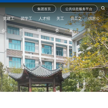
|
集团首页
公共信息服务平台
党建工
团学工
人才招
关工
员工之
信息公
会
作
聘
委
家
开