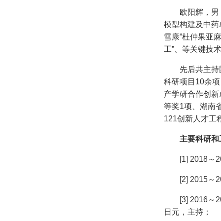
欧阳辉，男
模型构建及中药
雪康”杜仲果亚
工”、等关键技
先后共主持
科研项目10余
产学研合作创新
等奖1项、湖南
121创新人才工
主要科研和
[1] 2
[2] 2
[3] 20
日元，主持；