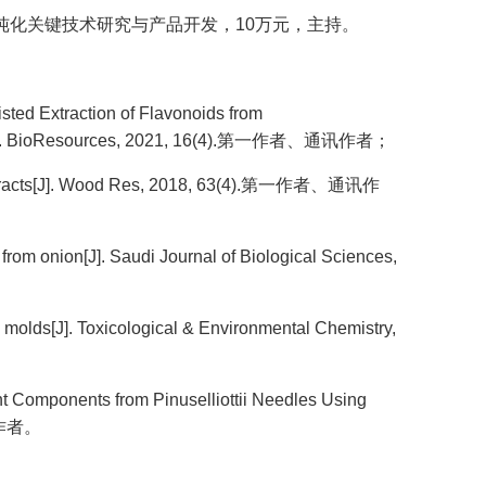
提取纯化关键技术研究与产品开发，10万元，主持。
isted Extraction of Flavonoids from
gy[J]. BioResources, 2021, 16(4).第一作者、通讯作者；
les extracts[J]. Wood Res, 2018, 63(4).第一作者、通讯作
s from onion[J]. Saudi Journal of Biological Sciences,
d molds[J]. Toxicological & Environmental Chemistry,
ant Components from Pinuselliottii Needles Using
通讯作者。