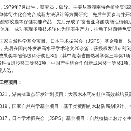
，1979年7月出生，研究员，硕导。主要从事湖南特色植物资
单体衍生化合物合成新方法设计等方面研究，先后主要参与并开
麻酸软胶囊等保健功能产品，先后形成了“富含亚麻酸功能性植物油
术体系，成功实现多项技术转化为现实生产力，推动了湘西特色
国家自然科学基金项目、日本学术振兴会（JSPS）基金项目、
项；先后在国内外发表高水平学术论文20余篇；获授权发明专利
成果奖等省部级科研奖励8项（其中湖南省自然科学奖三等奖1项
省科技进步奖三等奖1项、中国产学研合作创新成果奖一等奖1项
程人选。
工程项目：
018～2021，湖南省重点研发计划项目：大宗木本药材杜仲高效栽
015～2019，国家自然科学基金项目：基于类黄酮的木材防腐剂设
16～2017，日本学术振兴会（JSPS）基金项目：自然植物にお