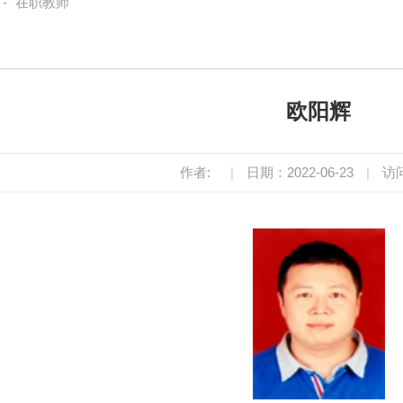
-
在职教师
欧阳辉
作者:
|
日期：2022-06-23
|
访