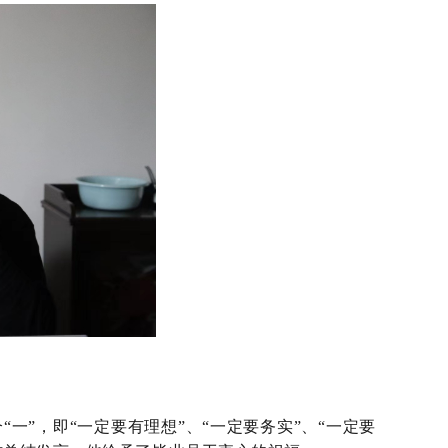
一”，即“一定要有理想”、“一定要务实”、“一定要