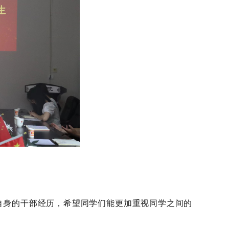
自身的干部经历，希望同学们能更加重视同学之间的