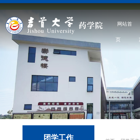
网站首
页
团学工作