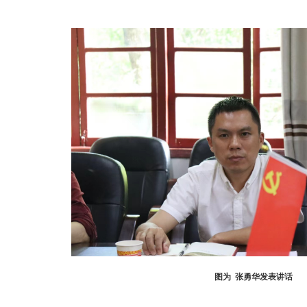
图为 张勇华发表讲话