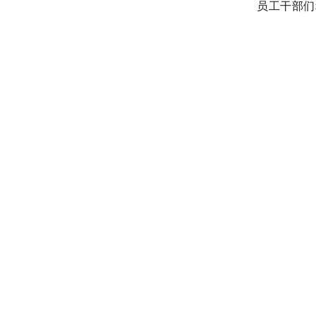
员工干部们