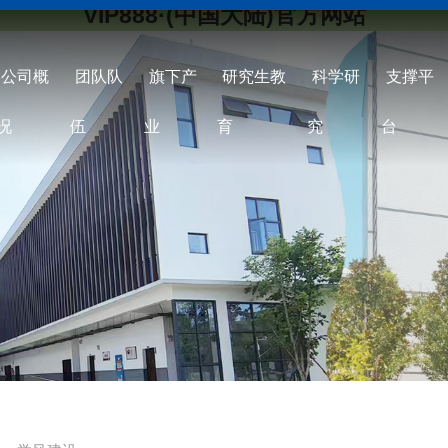
VIP888·(中国大陆)官方网站
公司概
团队队
旗下产
研究生教
科学研
支撑平
况
伍
业
育
究
台