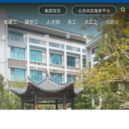
|
集团首页
公共信息服务平台
党建工
团学工
人才招
关工
员工之
信息公
会
作
聘
委
家
开