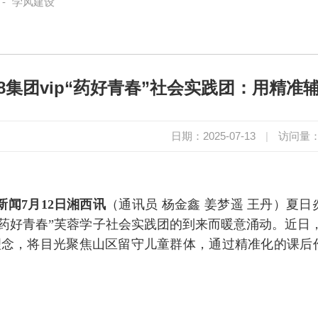
-
学风建设
88集团vip“药好青春”社会实践团：用精
日期：2025-07-13
|
访问量
新闻7月12日湘西讯
（通讯员 杨金鑫 姜梦遥 王丹）夏
ip“药好青春”芙蓉学子社会实践团的到来而暖意涌动。近
理念，将目光聚焦山区留守儿童群体，通过精准化的课后