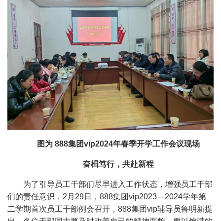
图为 888集团vip2
024
年春季开学工作会议现场
奋楫笃行，共赴新程
为了引导员工干部们尽早进入工作状态，增强员工干部
们的责任意识，2月29日，888集团vip2023—2024学年第
二学期首次员工干部例会召开，888集团vip辅导员鲁明新提