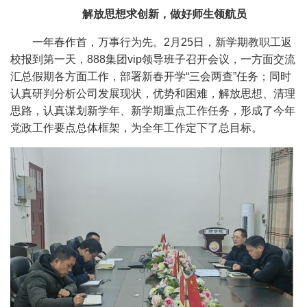
解放思想求创新，做好师生领航员
一年春作首，万事行为先。2月25日，新学期教职工返
校报到第一天，888集团vip领导班子召开会议，一方面交流
汇总假期各方面工作，部署新春开学“三会两查”任务；同时
认真研判分析公司发展现状，优势和困难，解放思想、清理
思路，认真谋划新学年、新学期重点工作任务，形成了今年
党政工作要点总体框架，为全年工作定下了总目标。