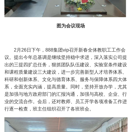
图为会议现场
2月26日下午，888集团vip召开新春全体教职工工作会
议。提出今年总基调是继续坚持稳中求进，深入落实公司提
出的三提四扩总任务，狠抓团队队伍建设、实验室条件建设
和课程质量建设三大建设，进一步完善新型人才培养体系、
科研和创新体系、文化与德育体系、服务与保障体系四大体
系，全面充实内涵，提高质量。同时，坚持开放办学，尤其
是加强与地方政府部门的汇报沟通，加强与高校、企业、行
业的交流合作。会后，还对教师、员工开学各项准备工作进
行逐一检查，班主任组织召开了各班班会。