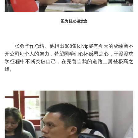
图为 陈功锡发言
张勇华作总结。他指出888集团vip能有今天的成绩离不
开公司每个人的努力，希望同学们心怀感恩之心，于漫漫求
学征程中不断突破自己，在完善自我的道路上勇登极高之
峰。