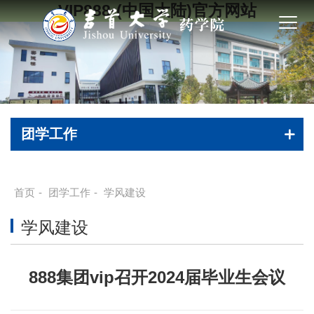
VIP888·(中国大陆)官方网站
团学工作
首页
-
团学工作
-
学风建设
学风建设
888集团vip召开2024届毕业生会议