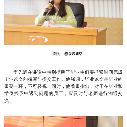
图为 白燕发表讲话
李先辉在讲话中特别提醒了毕业生们要抓紧时间完成
毕业论文的撰写与提交工作。他强调，毕业论文是毕业的
重要一环，不可轻视。同时，他着重指出，对于在毕业和
学位授予中遇到问题的员工，应及时与老师进行沟通交
流。