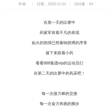
作者:
|
日期：2023-11-01
|
访问量：
54
在第一天的比赛中
药家军有着不凡的表现
如火的热情已然奏响拼搏的序章
接下来跟着小药
看看888集团vip的运动员们
在第二天的比赛中的风采吧！
每一次接力棒的交接
每一次奋力奔跑的脚步