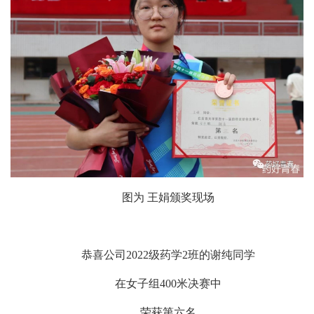
图为
王娟颁奖现场
恭喜公司
2022级药学2班的谢纯同学
在女子组
400米决赛中
荣获第六名