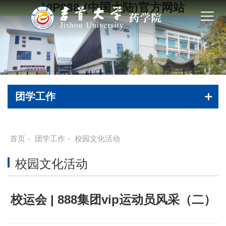
VIP888·(中国大陆)官方网站
团学工作
首页
-
团学工作
-
校园文化活动
校园文化活动
校运会 | 888集团vip运动员风采（二）