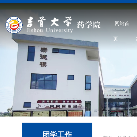
网站首
页
团学工作