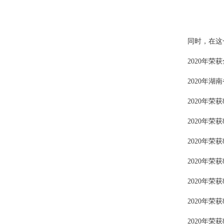
同时，在这
2020年
2020年
2020年荣
2020年荣
2020年荣
2020年荣
2020年荣
2020年荣
2020年荣