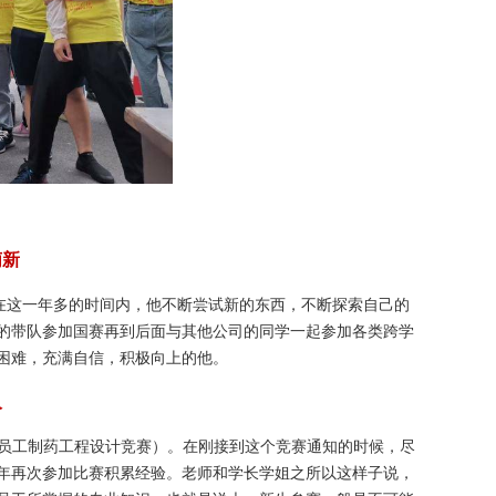
萌新
台，在这一年多的时间内，他不断尝试新的东西，不断探索自己的
的带队参加国赛再到后面与其他公司的同学一起参加各类跨学
困难，充满自信，积极向上的他。
人
员工制药工程设计竞赛）。在刚接到这个竞赛通知的时候，尽
年再次参加比赛积累经验。老师和学长学姐之所以这样子说，