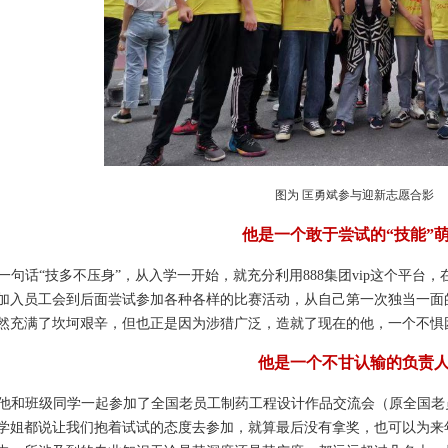
图为 匡勇斌参与迎新志愿合影
他是一个敢于尝试的“技能”
一句话“技多不压身”，从入学一开始，就充分利用888集团vip这个平
加入员工会到后面尝试参加各种各样的比赛活动，从自己第一次独当一面
然充满了坎坷艰辛，但也正是因为涉猎广泛，造就了现在的他，一个不惧
他是一个不甘认输的负责
他和班级同学一起参加了全国老员工制药工程设计作品交流会（原全国老
学姐都说让我们抱着试试的态度去参加，就算最后没有拿奖，也可以为来