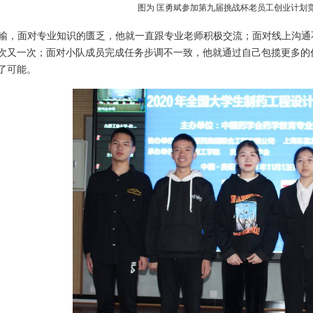
图为 匡勇斌参加第九届挑战杯老员工创业计划
输，面对专业知识的匮乏，他就一直跟专业老师积极交流；面对线上沟通
次又一次；面对小队成员完成任务步调不一致，他就通过自己包揽更多的
了可能。