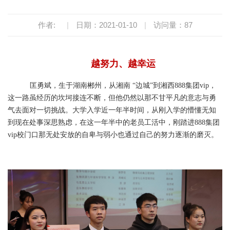
作者:
|
日期：2021-01-10
|
访问量：
87
越努力、越幸运
匡勇斌，生于湖南郴州，从湘南 “边城”到湘西888集团vip，
这一路虽经历的坎坷接连不断，但他仍然以那不甘平凡的意志与勇
气去面对一切挑战。大学入学近一年半时间，从刚入学的懵懂无知
到现在处事深思熟虑，在这一年半中的老员工活中，刚踏进888集团
vip校门口那无处安放的自卑与弱小也通过自己的努力逐渐的磨灭。