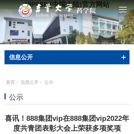
VIP888·(中国大陆)官方网站
信息公开
首页
-
信息公开
-
公示
公示
喜讯！888集团vip在888集团vip2022年
度共青团表彰大会上荣获多项奖项