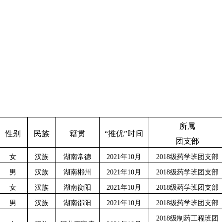
所属
性别
民族
籍贯
“推优”时间
团支部
女
汉族
湖南常德
2021
年
10
月
2018级药学班团支部
男
汉族
湖南郴州
2021
年
10
月
2018级药学班团支部
女
汉族
湖南衡阳
2021
年
10
月
2018级药学班团支部
男
汉族
湖南邵阳
2021
年
10
月
2018级药学班团支部
2018级制药
工程班
团