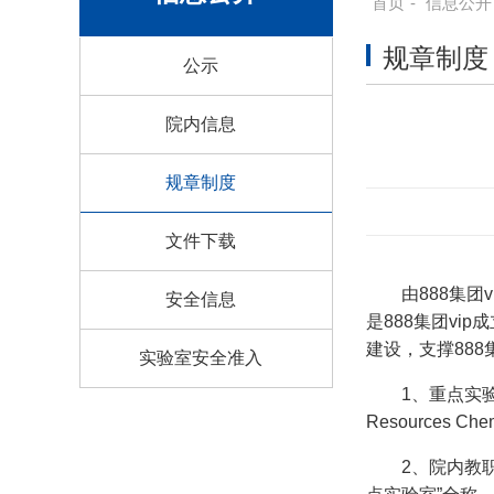
首页
-
信息公开
规章制度
公示
院内信息
规章制度
文件下载
由888集
安全信息
是888集团v
建设，支撑88
实验室安全准入
1、重点实验
Resources Ch
2、院内教