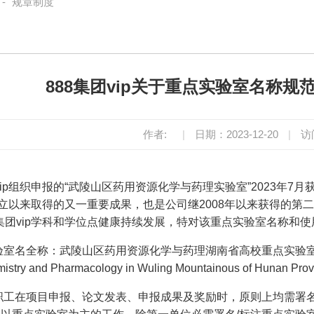
-
规章制度
888集团vip关于重点实验室名称
作者:
|
日期：2023-12-20
|
访
团vip组织申报的“武陵山区药用资源化学与药理实验室”2023年
ip成立以来取得的又一重要成果，也是公司继2008年以来获得的
8集团vip学科和学位点健康持续发展，特对该重点实验室名称和
室名全称：武陵山区药用资源化学与药理湖南省高校重点实验室；英文名全称：K
emistry and Pharmacology in Wuling Mountainous of 
职工在项目申报、论文发表、申报成果及奖励时，原则上均需署名