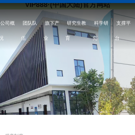
VIP888·(中国大陆)官方网站
公司概
团队队
旗下产
研究生教
科学研
支撑平
况
伍
业
育
究
台