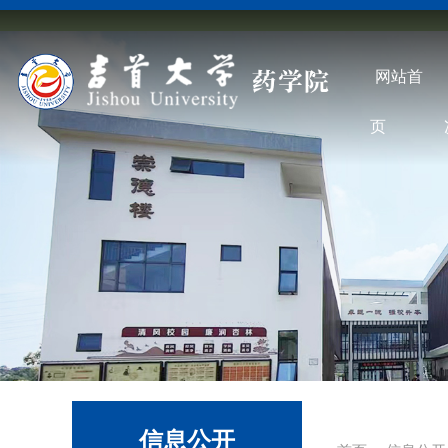
网站首
页
信息公开