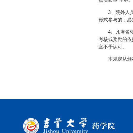
点实验室”全称
3、院外人
形式参与的，必
4、凡署名
考核或奖励的依
室不予认可。
本规定从颁