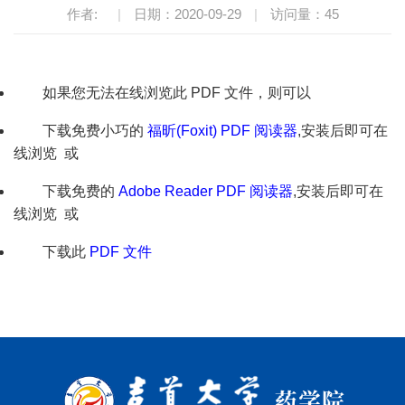
作者:
|
日期：2020-09-29
|
访问量：
45
如果您无法在线浏览此 PDF 文件，则可以
下载免费小巧的
福昕(Foxit) PDF 阅读器
,安装后即可在
线浏览 或
下载免费的
Adobe Reader PDF 阅读器
,安装后即可在
线浏览 或
下载此
PDF 文件