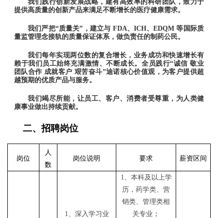
我们践行创新发展战略，建有高效率的科研团队，致力于
提供高质量的创新产品来满足不断增长的医疗健康需求。
我们严把
“质量关”，建立与 FDA、ICH、EDQM 等国际质
量监管理念接轨的质量保证体系，做负责任的制药公民。
我们每年实现两位数的复合增长，业务成功和快速增长有
赖于我们员工始终充满激情、不断成长。全员践行
“诚信 敬业
团队合作 成就客户 艰苦奋斗”迪诺核心价值观，为客户提供超
越预期的优质产品与服务。
我们竭尽所能，让员工、客户、消费者受尊重，为人类健
康事业做出持续贡献。
二、
招聘岗位
人
岗位
岗位说明
要求
薪资区间
数
1、本科
及
以上学
历，药学类、营
销类、管理类相
1、深入学习业
关专业；