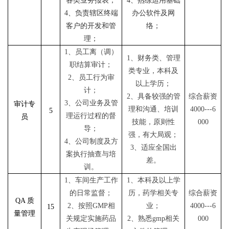
各类业务报表；
4、熟练运用基础
4、负责辖区终端
办公软件及网
客户的开发和管
络；
理；
1、员工离（调）
1、
财务类、管理
职结算审计；
类
专业，
本科
及
2、员工行为审
以上学历；
计；
2
、具备较强的管
综合薪资
3、公司业务及管
审计
专
理和沟通、培训
4000
---
6
5
理运行过程的督
员
技能，原则性
000
导；
强，有大局观；
4、公司制度及方
3
、适应全国出
案执行抽查与培
差。
训。
1、车间生产工作
1、
本科
及以上学
的日常监督；
历，药学相关专
综合薪资
QA
质
2、按照GMP相
业；
4000
---
6
15
量管理
关规定实施药品
2、熟悉gmp相关
000