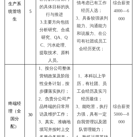
情考虑已有工作
综合薪资
生产系
的具体目标的执
经历人选；
4000
---
6
统管培
5
行与推进
3、具备较强谈判
000
生
3.主要方向包括
能力、沟通能力
分析研究、合成
和说服力、在公
研究、QA、Q
司有社团或员工
C、污水处理、
会经历更优；
提取技术、原料
人员。
1、按分公司整体
营销政策及阶段
1、
本科
以上学
性业务计划，按
历，
有社团、员
步骤落实执行；
工会经历及实习
2、负责分公司产
经历最佳；
终端经
品终端的日常拜
3、能吃苦，执行
综合薪资
理（全
访及维护工作；
力强
，
具有一定
5000---8
30
国分
3、真实、准确地
自我管理以及团
000
配）
填写并按时上交
队管理能力；