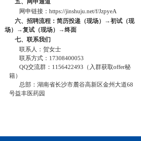
五、网申通道
网申链接：
https://jinshuju.net/f/JzpyeA
六、
招聘流程：简历投递
（
现场
）
→初试
（
现
场
）
→复试
（
现场
）
→终面
七、
联系我们
联系人：
贺女士
联系方式：
1
7308400053
QQ
交流群：
1156422493（入群获取offer秘
籍）
总部：湖南省长沙市麓谷高新区金州大道
68
号益丰医药园