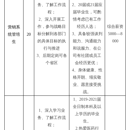
务、了解工作流
2、20届或21届应
程；
届毕业生，可酌
2、深入开展工
情考虑已有工作
作，参与战略目
经历人选；
综合薪资
营销系
标分解到各部门
3、具备较强谈判
5000---8
统管培
20
的具体目标的执
能力、沟通能力
000
生
行与推进
和说服力、在公
3、后期定岗可
各
司有社团或员工
个省区
会经历更优；
4、身体健康、性
格开朗、塌实敬
业、愿意接受挑
战。
1、2019-2021届
全日制本科及以
1、深入学习业
上学历的毕业
务、了解工作流
生。
程；
2.热爱医药行