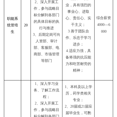
2、深入开展工
业，具有强烈的
作，参与战略目
事业心、进取
标分解到各部门
综合薪资
心、责任心、实
职能系
的具体目标的执
干主义；
4000
---
6
统管培
20
行与推进
3.善于团队合
000
生
3、后期定岗可向
作、乐忠于学习
人资部、审计
进步；
部、客服部、电
4.适应力强，具
商部、市场管理
备将强的抗压能
等部门
力和吃苦耐劳的
精神；
1、深入学习业
1、本科
及
以上学
务、了解工作流
历，药学类相关
程；
专业；
2、深入开展工
2、20届或21届应
作，参与战略目
届毕业生，可酌
标分解到各部门