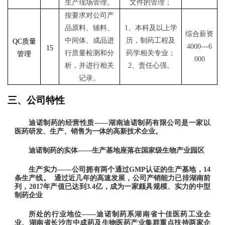
生产现场管理。
文件的管理；
按要求对公司产
品原料、辅料、
1、
本科
及以上学
综合薪资
中间体、成品进
历，制药工程及
QC质量
4000
---
6
15
行质量检测和分
药学相关专业；
管理
000
析，并进行相关
2
、责任心强。
记录。
三、
公司特性
迪诺制药的经营性质
——湖南迪诺制药有限公司是一家以
医药研发、生产、销售为一体的高新技术企业。
迪诺制药的实体
——生产基地座落在国家级生物产业园区
生产实力
——公司拥有两个通过GMP认证的生产基地，14
条生产线。 通过近几年的高速发展，公司产销能力已排湖南前
列，2017年产值已达到3.4亿，成为一家颇具规模、实力的中型
制药企业
所处的行业地位
——迪诺制药系湖南省十佳医药工业企
业、湖南省长沙市中成药及生物医药产业集群重点扶持两家企