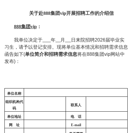
关于赴888集团vip开展招聘工作的介绍信
888集团vip
：
我单位决定于
年
月
日来院招聘2026届毕业实
习生，请予以登记安排。现将单位基本情况和招聘需求信息
函告如下(
单位简介和招聘需求信息
将在888集团vip网站中
发布)：
单位名称
组织机构代
联系人
码
单位地址
电 话
网 址
E-mail