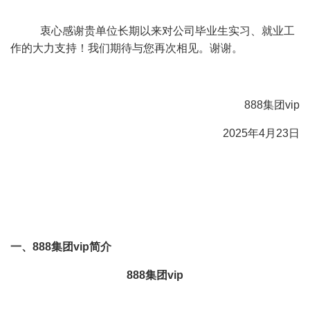
衷心感谢贵单位长期以来对公司毕业生实习、就业工
作的大力支持！我们期待与您再次相见。谢谢。
888集团vip
2025年4月23日
一、​888集团vip简介
888集团vip