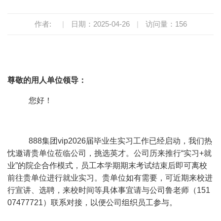
作者:
|
日期：2025-04-26
|
访问量：
156
尊敬的用人单位领导：
您好！
888集团vip2026届毕业生实习工作已经启动，我们热
忱邀请贵单位莅临公司，挑选英才。公司历来推行“实习+就
业”的院企合作模式，员工本学期期末考试结束后即可离校
前往贵单位进行就业实习。贵单位如有需要，可近期来校进
行宣讲、选聘，来校时间等具体事宜请与公司鲁老师（151
07477721）联系对接，以便公司组织员工参与。