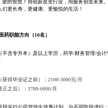
，爱的智慧！用创新改变行业，用服务创造未来
人们更长寿，更健康、更愉悦的生活！
医药职能方向
（
10
名）
（不含专升本）
及以上
学历
，药
学
/
财务管理
/会计
；
（获得毕业证之前）
：
21
00-3000元/月
转正之后）：
3700
-
6
000/月
阶段实行公司管培生培养计划，分不同阶段进行