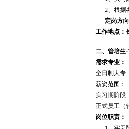
2、根据
定岗方向
工作地点：
二、
管培生
-
需求专业：
全日制
大专
薪资范围：
实习期阶段
正式员工（
岗位职责：
1、实习