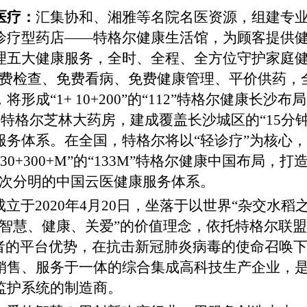
医疗：
汇集协和、湘雅等名院名医资源，组建专
诊疗型药店——特格尔健康生活馆，为顾客提供
理五大健康服务，全时、全程、全方位守护家庭健
免费检查、免费看病、免费健康管理、平价供药，
，将形成
“1+ 10+200”的“112”特格尔健康
0家特格尔芝林大药房，建成覆盖长沙城区的“15
服务体系。在全国，特格尔将以“轻诊疗”为核心
+30+300+M”的“133M”特格尔健康中国布局
层次分明的中国云医健康服务体系。
成立于
2020年4月20日，坐落于以世界“杂交水
智慧、健康、关爱”的价值理念，依托特格尔联盟11
费者的平台优势，在抗击新冠肺炎病毒的使命召唤
销售、服务于一体的综合集成高科技生产企业，
监护系统的制造商。