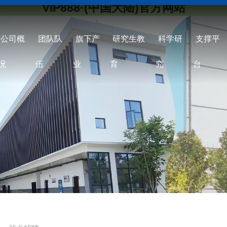
VIP888·(中国大陆)官方网站
公司概
团队队
旗下产
研究生教
科学研
支撑平
况
伍
业
育
究
台