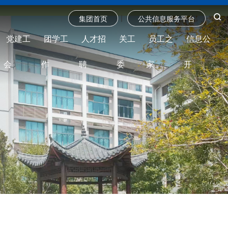
|
集团首页
公共信息服务平台
党建工
团学工
人才招
关工
员工之
信息公
会
作
聘
委
家
开