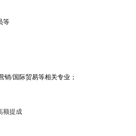
员等
营销/国际贸易
等相关专业；
+高额提成
；