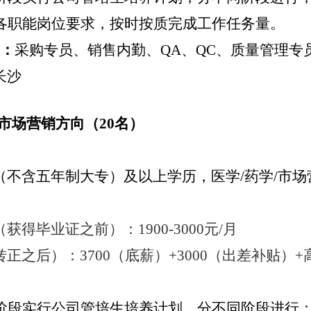
各职能岗位要求，按时按质完成工作任务量。
：
采购专员、销售内勤、
QA、QC、质量管理专
长沙
市场营销
方向（
20
名）
（不含五年制大专）
及以上
学历
，
医学
/
药
学
/市场
（获得毕业证之前）
：
1900-3000元/月
转正之后）：
3700（底薪）+3000（出差补贴）
阶段实行公司管培生培养计划，分不同阶段进行