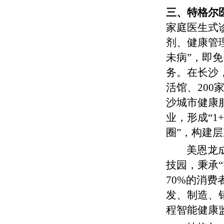
三、特格尔
家庭医生式
剂、健康管
未病”，即
务。
在长沙
活馆、20
沙城市健康
业，形成“1
圈”，构建
美恩龙
技园，秉承“
70%的消
发、制造、
程智能健康