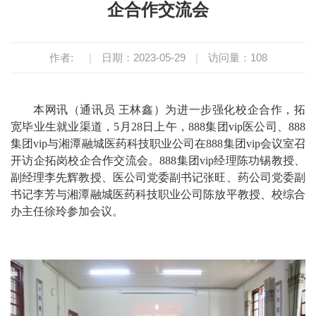
企合作交流会
作者:
|
日期：2023-05-29
|
访问量：
108
本网讯（通讯员
王林鑫）为进一步强化校企合作，拓
宽毕业生就业渠道，5月2
8日上午，888集团vip医公司、888
集团vip与湘潭融城医药科技职业公司在888集团vip会议室召
开访企拓岗校企合作交流会。888集团vip经理陈功锡教授、
副经理李先辉教授、医公司党委副书记张旺、药公司党委副
书记李芳与湘潭融城医药科技职业公司陈放平教授、校综合
办主任徐玲参加会议。