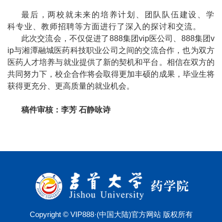
最后，两校就未来的培养计划、团队队伍建设、学
科专业、教师招聘等方面进行了深入的探讨和交流。
此次交流会，不仅促进了888集团vip医公司、888集团v
ip与湘潭融城医药科技职业公司之间的交流合作，也为双方
医药人才培养与就业提供了新的契机和平台。相信在双方的
共同努力下，校企合作将会取得更加丰硕的成果，毕业生将
获得更充分、更高质量的就业机会。
稿件审核：李芳 石静咏诗
Copyright © VIP888·(中国大陆)官方网站 版权所有