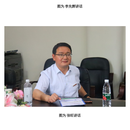
图为 李先辉讲话
图为 张旺讲话