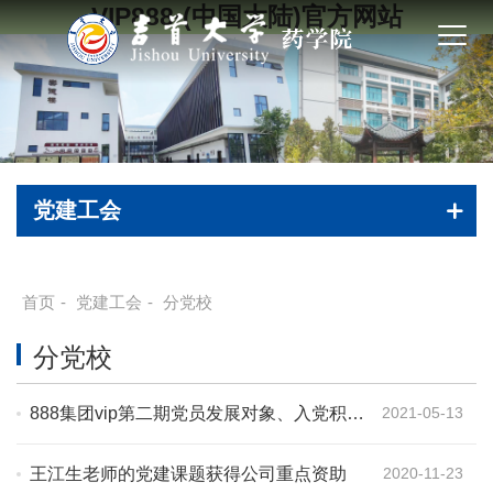
VIP888·(中国大陆)官方网站
党建工会
首页
-
党建工会
-
分党校
分党校
888集团vip第二期党员发展对象、入党积极
2021-05-13
分子培训班顺利开班
王江生老师的党建课题获得公司重点资助
2020-11-23