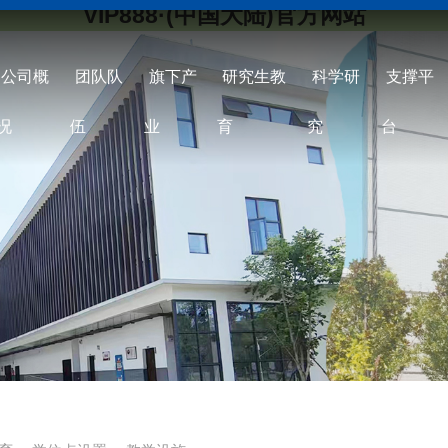
VIP888·(中国大陆)官方网站
公司概
团队队
旗下产
研究生教
科学研
支撑平
况
伍
业
育
究
台