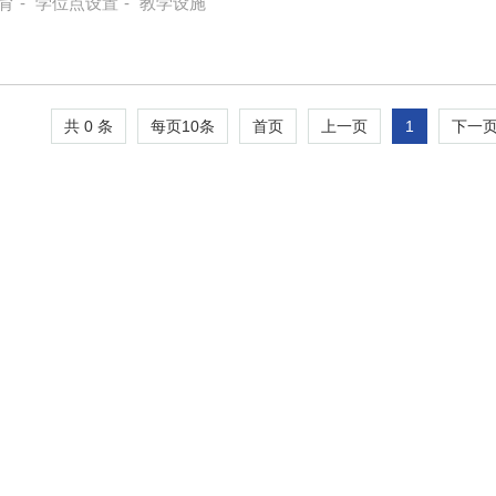
育
-
学位点设置
-
教学设施
共 0 条
每页
10
条
1
首页
上一页
下一