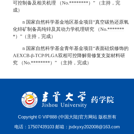
可控制备及相关机理
（
No.
********
）
”
（主持，完
成）
n
国家自然科学基金地区基金项目
“
真空碳热还原氧
化锌矿制备高纯锌及其动力学机理研究
（
No.
*******
*
）
”
（主持，完成）
n
国家自然科学基金青年基金项目
“
表面硅烷修饰的
AEXCB-β-TCP/PLGA
双相可控降解骨修复支架材料研
究
（
No.
********
）
”
（
主持，完成）
Copyright © VIP888·(中国大陆)官方网站 版权所有
电话：17507439103 邮箱：jsdxyxy202008@163.com