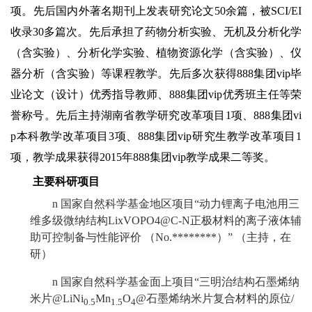
项。先后国内外著名期刊上发表研究论文
50
余篇，被
SCI/EI
收录
30
多篇次。先后承担了药物分析实验、无机及分析化学
（含实验）、分析化学实验、植物资源化学（含实验）、仪
器分析（含实验）等课程教学。先后多次获得888集团vip毕
业论文（设计）优秀指导教师、888集团vip优秀班主任等荣
誉称号。先后主持湖南省教学研究改革项目
1
项、888集团vi
p本科教学改革项目
3
项、888集团vip研究生教学改革项目
1
项，教学成果获得
2015
年888集团vip教学成果二等奖。
主要科研项目
n
国家自然科学基金地区项目
“
动力锂离子电池用三
维多级微纳结构
LixVOPO4@C-N
正极材料的离子液体辅
助可控制备与性能评价
（
No.
********
）
”
（主持，在
研）
n
国家自然科学基金面上项目
“
三明治结构石墨烯纳
米片
@LiNi
Mn
O
@
石墨烯纳米片复合材料的原位
/
0.5
1.5
4