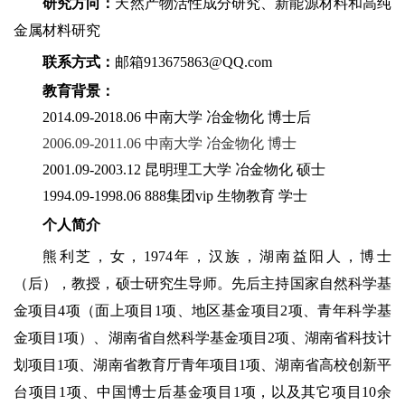
研究方向：
天然产物活性成分研究、新能源材料和高纯
金属材料研究
联系方式：
邮箱
913675863@QQ.com
教育背景：
2014.09-2018.06
中南大学
冶金物化
博士后
2006.09-2011.06 中南大学 冶金物化 博士
2001.09-2003.12
昆明理工大学
冶金物化
硕士
1994.09-1998.06
888集团vip
生物教育
学士
个人简介
熊利芝，女，
1974
年，汉族，湖南益阳人，博士
（后），教授，硕士研究生导师。先后主持国家自然科学基
金项目
4
项（面上项目
1
项、地区基金项目
2
项、青年科学基
金项目
1
项）、湖南省自然科学基金项目
2
项、湖南省科技计
划项目
1
项、湖南省教育厅青年项目
1
项、湖南省高校创新平
台项目
1
项、中国博士后基金项目
1
项，以及其它项目
10
余