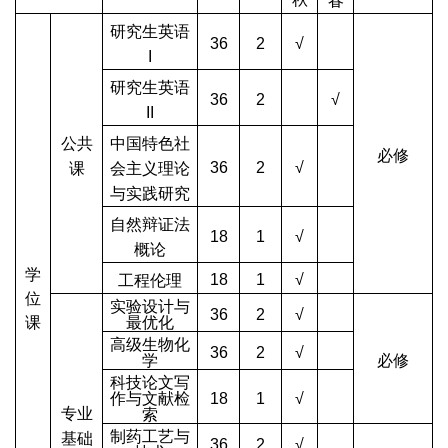
春
研究生英语
36
2
√
I
研究生英语
36
2
√
II
公共
中国特色社
必修
36
2
√
课
会主义理论
与实践研究
自然辩证法
18
1
√
概论
学
18
1
√
工程伦理
位
实验设计与
36
2
√
课
最优化
高级生物化
36
2
√
学
必修
科技论文写
作与文献检
18
1
√
专业
索
制药工艺与
基础
36
2
√