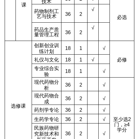
技术
课
√
药物制剂工
36
2
艺与技术
必选
√
药品生产质
36
2
量管理工程
创新创业训
18
1
√
练计划
礼仪与文化
18
1
√
必修
专业综合实
18
1
√
验
现代药物分
36
2
√
析
现代药物合
36
2
√
成
选修课
药剂学专论
36
2
√
生药学专论
36
2
√
至少选
2
门，
≥4
民族药物研
学分
36
2
√
究新技术和