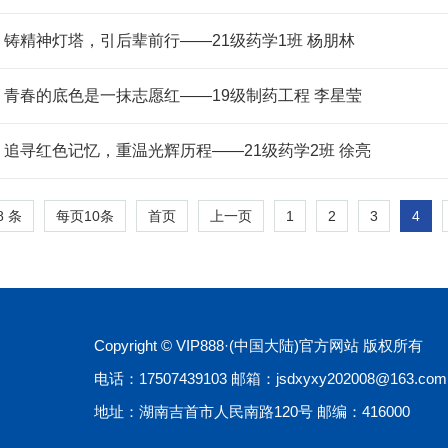
| 铸精神灯塔，引后辈前行——21级药学1班 杨朋林
| 青春的底色是一抹志愿红——19级制药工程 李星莹
| 追寻红色记忆，重温光辉历程——21级药学2班 徐亮
8 条
每页
10
条
1
2
3
4
首页
上一页
Copyright © VIP888·(中国大陆)官方网站 版权所有
电话：17507439103 邮箱：jsdxyxy202008@163.com
地址：湖南吉首市人民南路120号 邮编：416000