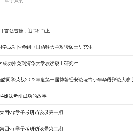
-
学子风采
 | 首战告捷，迎“篮”而上
同学成功推免到中国药科大学攻读硕士研究生
学成功推免到清华大学攻读硕士研究生
周筠皓同学荣获2022年度第一届博鳌经安论坛青少年华语辩论大赛
同寝4姐妹考研成功的故事
88集团vip学子考研访谈录第一期
88集团vip学子考研访谈录第二期