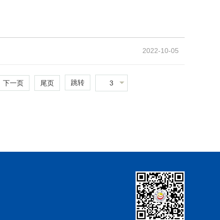
2022-10-05
跳转
3
下一页
尾页