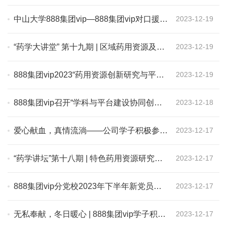
中山大学888集团vip—888集团vip对口援建
2023-12-19
合作交流座谈会成功召开
“药学大讲堂” 第十九期 | 区域药用资源及天
2023-12-19
然药物化学研究
888集团vip2023“药用资源创新研究与平台
2023-12-19
建设”主题论坛活动成功举办
888集团vip召开“学科与平台建设协同创新
2023-12-18
发展”研讨座谈会
爱心献血，真情流淌——公司学子积极参与
2023-12-17
无偿献血活动
“药学讲坛”第十八期 | 特色药用资源研究进
2023-12-17
展
888集团vip分党校2023年下半年新党员入
2023-12-17
党宣誓仪式顺利举行
无私奉献，冬日暖心 | 888集团vip学子积极
2023-12-17
参与校园清扫志愿活动