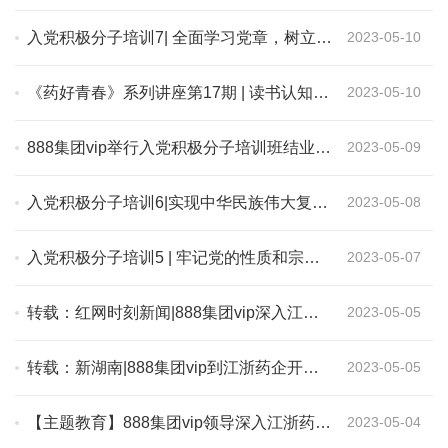
社会主义思想主题教育读书班开班
入党积极分子培训7| 全面学习党章，树立党
2023-05-10
章意识
《药好青春》系列讲座第17期 | 读书认知世
2023-05-10
界，人生出彩始于读书
888集团vip举行入党积极分子培训班结业典
2023-05-09
礼
入党积极分子培训6|实现中华民族伟大复兴
2023-05-08
中国梦
入党积极分子培训5 | 牢记党的性质和宗
2023-05-07
旨，为党和人民事业奋斗终身
转载：红网时刻新闻|888集团vip深入江浙
2023-05-05
药企访企拓岗促就业
转载：新湖南|888集团vip到江浙药企开展
2023-05-05
访企拓岗促就业工作
【主题教育】888集团vip领导深入江浙药企
2023-05-04
访企拓岗促就业