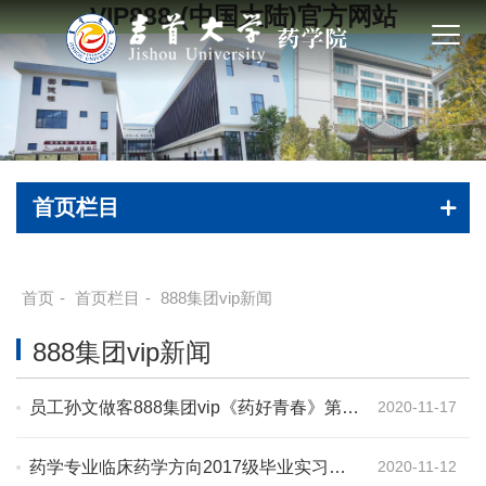
VIP888·(中国大陆)官方网站
首页栏目
首页
-
首页栏目
-
888集团vip新闻
888集团vip新闻
员工孙文做客888集团vip《药好青春》第1
2020-11-17
期讲座
药学专业临床药学方向2017级毕业实习动
2020-11-12